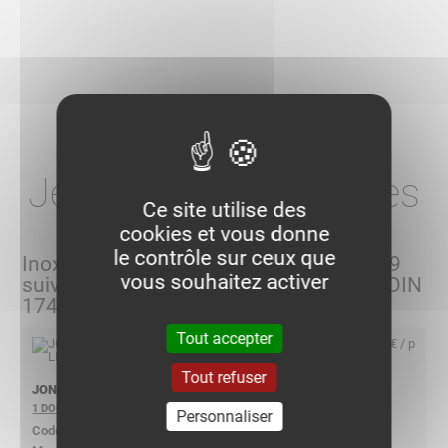
Je choisis mes articles
Ce site utilise des
cookies et vous donne
le contrôle sur ceux que
Inox 304L - Acier inoxydable X2CrNi 18-9
vous souhaitez activer
suivant NF EN 10088-2 / ASTM A240 / DIN
17440
Tout accepter
4,40 € / p
Tout refuser
JONCTION LPSJ 304L
1 DOCUMENT
Personnaliser
554143