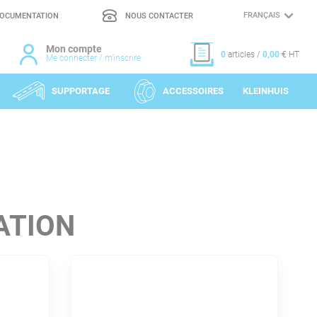
OCUMENTATION
NOUS CONTACTER
CHOIX
DE
LA
LANGUE
Mon compte
0
articles /
0,00
€ HT
Me connecter / m'inscrire
SUPPORTAGE
ACCESSOIRES
KLEINHUIS
ATION