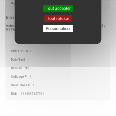
kg/p
Tout accepter
Inox 316L Finition :
Tout refuser
Acier inoxydable X2CrNiMo 17-12-2 suivant NF EN 10088-2 /
Personnaliser
ASTM A240 / DIN 17440
0,00
-
NS
1
1
3614985827964