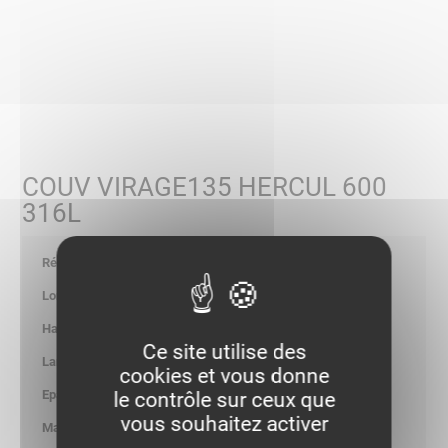
COUV VIRAGE135 HERCUL 600
316L
582796
-
-
Ce site utilise des
-
cookies et vous donne
-
le contrôle sur ceux que
vous souhaitez activer
5.136