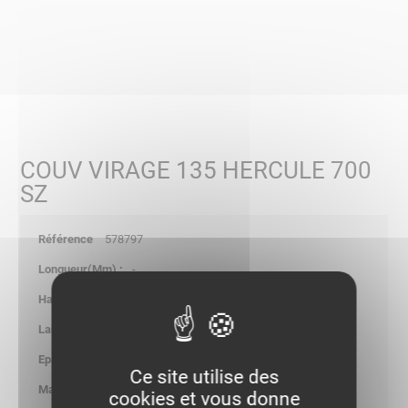
COUV VIRAGE 135 HERCULE 700
SZ
578797
-
8.00
-
1.00
Ce site utilise des
6.050
cookies et vous donne