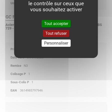
le contrôle sur ceux que
kg/p
vous souhaitez activer
GC Finition :
Tout accepter
Acier galvanisé à chaud après fabrication selon ISO 1461 - BS
729 - ASTM A123
Tout refuser
Personnaliser
223,55
01/01/2026
N3
1
1
3614985797946