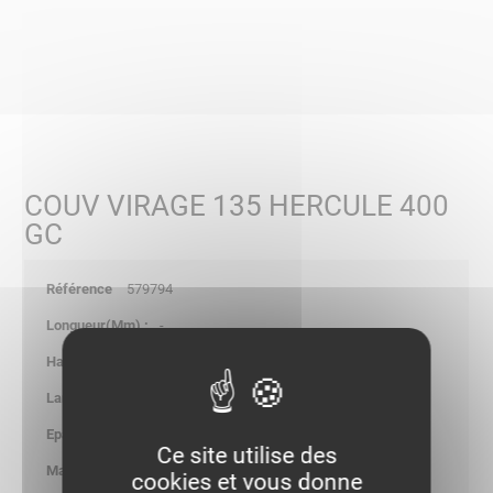
COUV VIRAGE 135 HERCULE 400
GC
579794
-
8.00
-
1.00
Ce site utilise des
3.559
cookies et vous donne