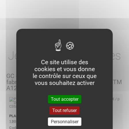
Je choisis mes articles
Ce site utilise des
cookies et vous donne
GC - Acier galvanisé à chaud après
le contrôle sur ceux que
fabrication selon ISO 1461 - BS 729 - ASTM
vous souhaitez activer
A123
Tout accepter
28,40 € / p
Tout refuser
PLAQUE DE TETE C35X35 GC
Personnaliser
1 DOCUMENT
012325