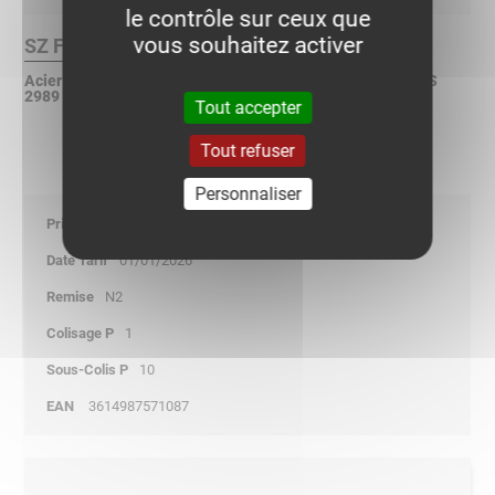
le contrôle sur ceux que
vous souhaitez activer
SZ Finition :
Acier galvanisé à chaud en continu selon NF EN 10 346 - BS
2989 - ASTM A653
Tout accepter
Tout refuser
Personnaliser
19,40
01/01/2026
N2
1
10
3614987571087