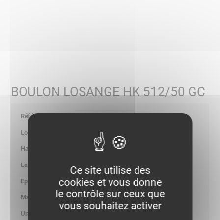
BOULON LOSANGE HK 512/50 GC
124350
-
-
-
Ce site utilise des
cookies et vous donne
-
le contrôle sur ceux que
8.400
vous souhaitez activer
kg/100