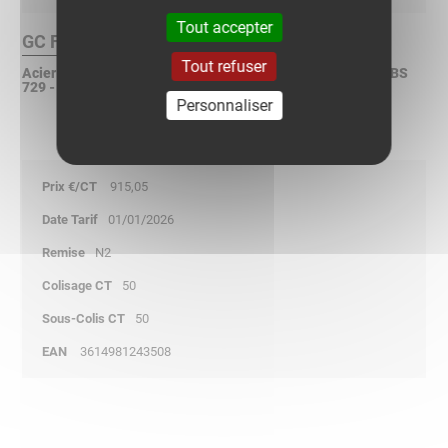
Tout accepter
GC Finition :
Tout refuser
Acier galvanisé à chaud après fabrication selon ISO 1461 - BS
729 - ASTM A123
Personnaliser
915,05
01/01/2026
N2
50
50
3614981243508