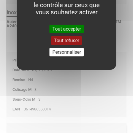
le contrôle sur ceux que
vous souhaitez activer
Inox 304L Finition :
Acier inoxydable X2CrNi 18-9 suivant NF EN 10088-2 / ASTM
A240 / DIN 17440
Tout accepter
Tout refuser
Personnaliser
124,75
01/01/2026
N4
3
3
3614986550014