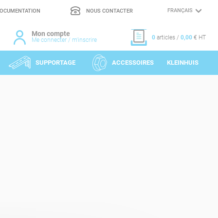
OCUMENTATION
NOUS CONTACTER
CHOIX
DE
LA
LANGUE
Mon compte
0
articles /
0,00
€ HT
Me connecter / m'inscrire
SUPPORTAGE
ACCESSOIRES
KLEINHUIS