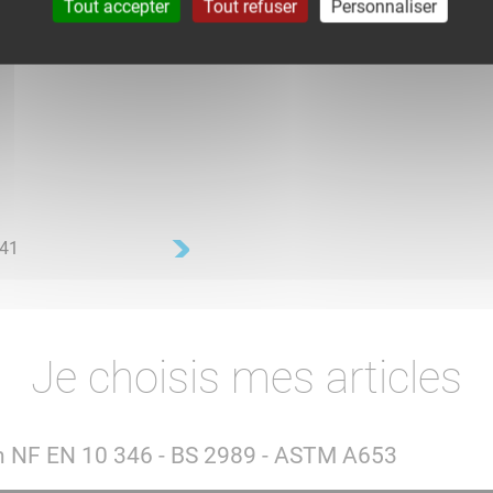
Tout accepter
Tout refuser
Personnaliser
Je choisis mes articles
lon NF EN 10 346 - BS 2989 - ASTM A653