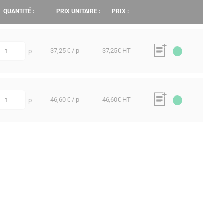
QUANTITÉ :
PRIX UNITAIRE :
PRIX :
37,25 € / p
37,25
€ HT
p
uantité
46,60 € / p
46,60
€ HT
p
uantité
Mentions légales
LÉS
CGV