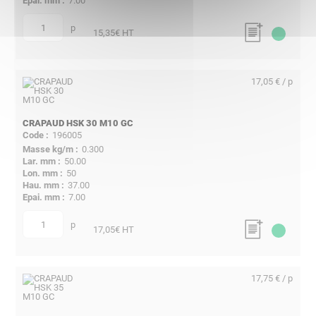
7.00
p
quantité
15,35
€ HT
17,05 € / p
CRAPAUD HSK 30 M10 GC
196005
0.300
50.00
50
37.00
7.00
p
quantité
17,05
€ HT
17,75 € / p