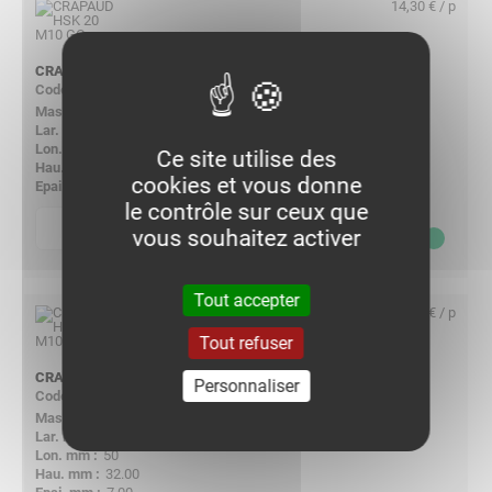
14,30 € / p
CRAPAUD HSK 20 M10 GC
196104
0.200
50.00
50
Ce site utilise des
27.00
cookies et vous donne
7.00
le contrôle sur ceux que
p
quantité
vous souhaitez activer
14,30
€ HT
Tout accepter
15,35 € / p
Tout refuser
CRAPAUD HSK 25 M10 GC
Personnaliser
196203
0.240
50.00
50
32.00