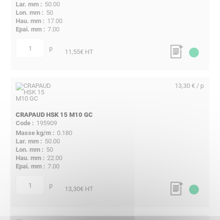
50.00
50
17.00
7.00
p
quantité
11,55
€ HT
13,30 € / p
CRAPAUD HSK 15 M10 GC
195909
0.180
50.00
50
22.00
7.00
p
quantité
13,30
€ HT