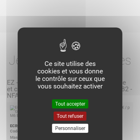
Je choisis mes articles
Ce site utilise des
cookies et vous donne
le contrôle sur ceux que
EZ - Acier zingué par dépôt électrolityque
vous souhaitez activer
et chromatation selon ISO 2081 -ISO 2082 -
NFA 91-472 -I ASTM B633 B633
Tout accepter
3,85 € / p
Tout refuser
ECROU GSF 0406 M6 EZ
Personnaliser
701551
0.010