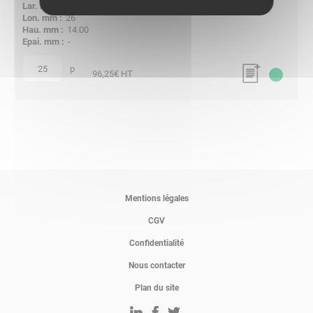
15.50
26
14.00
-
p
quantité
96,25
€ HT
Mentions légales
CGV
Confidentialité
Nous contacter
Plan du site