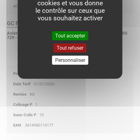
cookies et vous donne
40
le contrôle sur ceux que
vous souhaitez activer
GC Finition :
Acier galvanisé à chaud après fabrication selon ISO 1461 - BS
Tout accepter
729 - ASTM A123
Tout refuser
Personnaliser
28,70
01/01/2026
N2
1
10
3614980110177