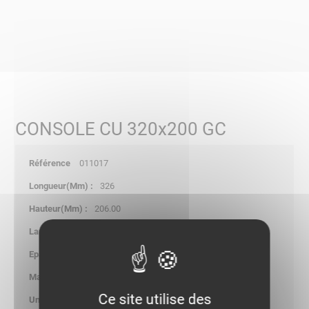
CONSOLE CU 320x200 GC
011017
326
206.00
35.00
2.00
0.450
Ce site utilise des
kg/p