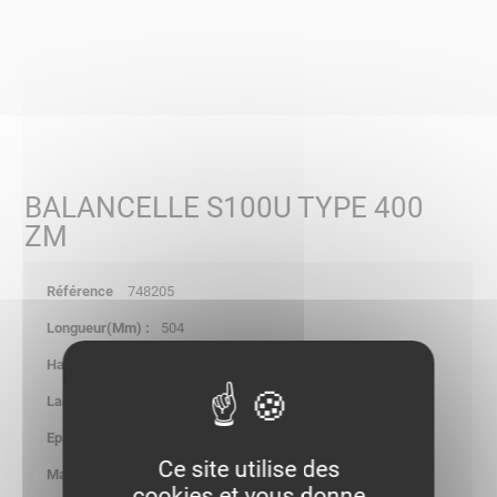
BALANCELLE S100U TYPE 400
ZM
748205
504
-
-
2.00
Ce site utilise des
0.620
cookies et vous donne