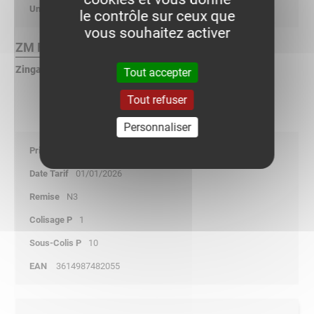
kg/p
le contrôle sur ceux que
vous souhaitez activer
ZM Finition :
Zingage électrolytique en finition Haute Tenue Corrosion
Tout accepter
Tout refuser
Personnaliser
24,75
01/01/2026
N3
1
10
3614987482055