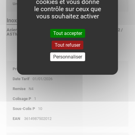
cookies et vous donne
kg/p
le contrôle sur ceux que
vous souhaitez activer
Inox 316L Finition :
Acier inoxydable X2CrNiMo 17-12-2 suivant NF EN 10088-2 /
Tout accepter
ASTM A240 / DIN 17440
Tout refuser
Personnaliser
48,65
01/01/2026
N4
1
10
3614987502012