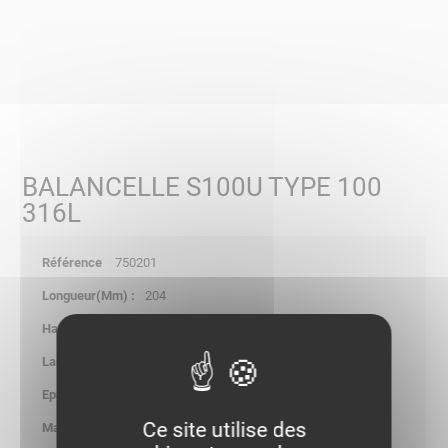
BALANCELLE S100U TYPE 100
316L
750201
204
-
-
2.00
Ce site utilise des
0.260