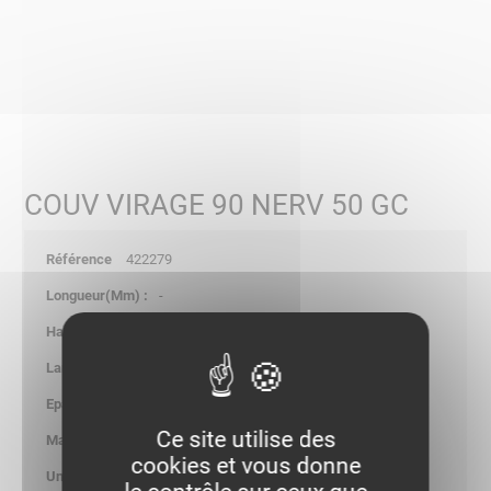
COUV VIRAGE 90 NERV 50 GC
422279
-
-
-
-
Ce site utilise des
0.132
cookies et vous donne
kg/p