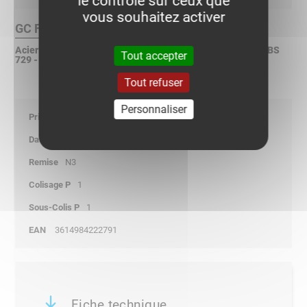
le contrôle sur ceux que
vous souhaitez activer
GC Finition :
Acier galvanisé à chaud après fabrication selon ISO 1461 - BS
Tout accepter
729 - ASTM A123
Tout refuser
Personnaliser
80,25
01/01/2026
N3
1
1
3614984222791
Fiche technique