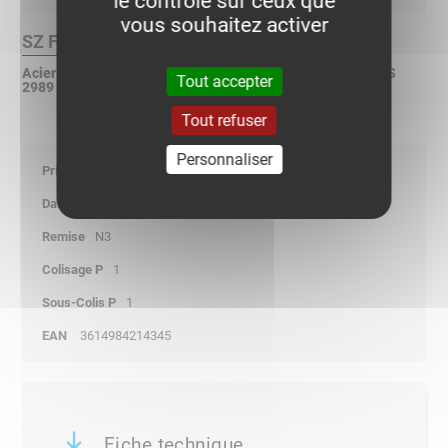
le contrôle sur ceux que
vous souhaitez activer
SZ Finition :
Acier galvanisé à chaud en continu selon NF EN 10 346 - BS
Tout accepter
2989 - ASTM A653
Tout refuser
Personnaliser
80,05
01/01/2026
N3
1
1
3614984214345
Fiche technique