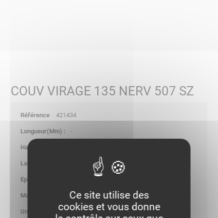
COUV VIRAGE 135 NERV 507 SZ
421434
-
-
510.00
0.75
Ce site utilise des
1.040
cookies et vous donne
kg/p