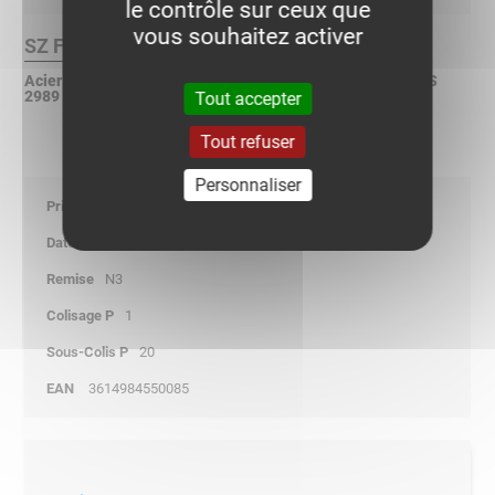
le contrôle sur ceux que
vous souhaitez activer
SZ Finition :
Acier galvanisé à chaud en continu selon NF EN 10 346 - BS
2989 - ASTM A653
Tout accepter
Tout refuser
Personnaliser
25,75
01/01/2026
N3
1
20
3614984550085