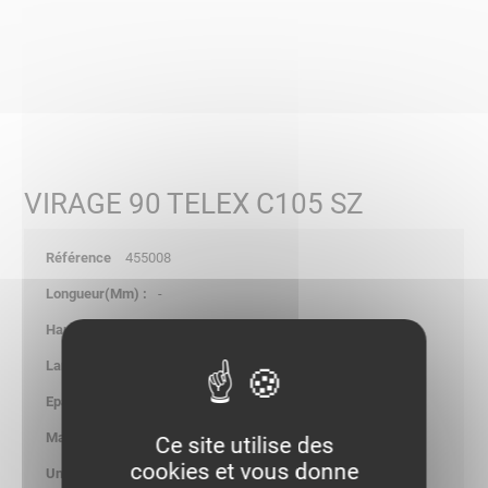
VIRAGE 90 TELEX C105 SZ
455008
-
-
-
1.00
0.270
Ce site utilise des
cookies et vous donne
kg/p