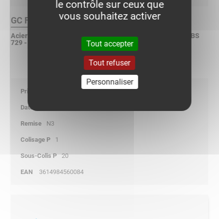
le contrôle sur ceux que
vous souhaitez activer
GC Finition :
Acier galvanisé à chaud après fabrication selon ISO 1461 - BS
729 - ASTM A123
Tout accepter
Tout refuser
Personnaliser
39,25
01/01/2026
N3
1
20
3614984560084