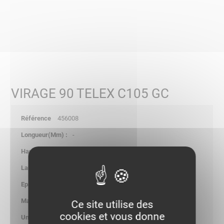
VIRAGE 90 TELEX C105 GC
456008
-
-
-
1.00
0.270
Ce site utilise des
cookies et vous donne
kg/p