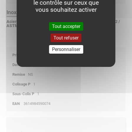
le contrôle sur ceux que
vous souhaitez activer
Inox 316L Finition :
Acier inoxydable X2CrNiMo 17-12-2 suivant NF EN 10088-2 /
ASTM A240 / DIN 17440
Tout accepter
Tout refuser
Personnaliser
0,00
-
NS
1
1
3614984590074