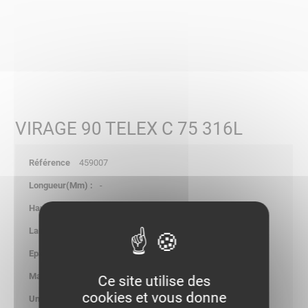
VIRAGE 90 TELEX C 75 316L
459007
-
-
-
1.00
0.150
Ce site utilise des
cookies et vous donne
kg/p