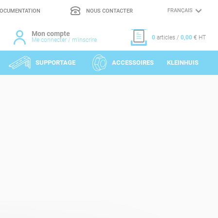
OCUMENTATION
NOUS CONTACTER
CHOIX
DE
LA
LANGUE
Mon compte
0
articles /
0,00
€ HT
Me connecter / m'inscrire
SUPPORTAGE
ACCESSOIRES
KLEINHUIS