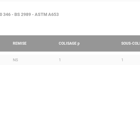
 10 346 - BS 2989 - ASTM A653
REMISE
COLISAGE
p
SOUS-COL
NS
1
1
DALLES PERFORÉES
PROFI