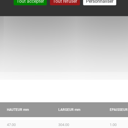
Tout accepter
Tout refuser
Personnaliser
HAUTEUR
mm
LARGEUR
mm
EPAISSEU
47.00
304.00
1.00