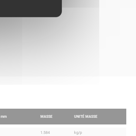
R
mm
MASSE
UNITÉ MASSE
1.584
kg/p