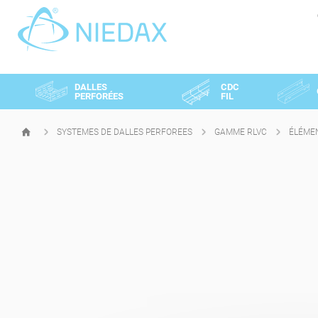
Panneau de gestion des cookies
DALLES
CDC
PERFORÉES
FIL
SYSTEMES DE DALLES PERFOREES
GAMME RLVC
ÉLÉME
PAGE
D'ACCUEIL