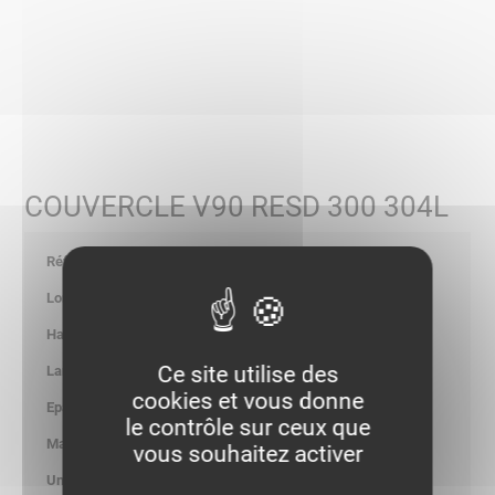
COUVERCLE V90 RESD 300 304L
710243
304
-
Ce site utilise des
304.00
cookies et vous donne
1.00
le contrôle sur ceux que
1.416
vous souhaitez activer
kg/p