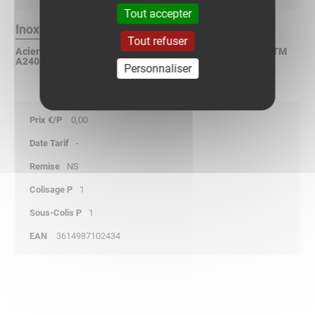
Tout accepter
Inox 304L Finition :
Tout refuser
Acier inoxydable X2CrNi 18-9 suivant NF EN 10088-2 / ASTM
A240 / DIN 17440
Personnaliser
0,00
-
NS
1
1
3614987102434