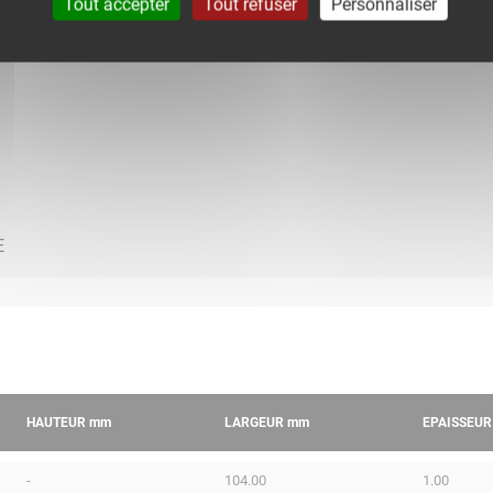
Tout accepter
Tout refuser
Personnaliser
HAUTEUR
mm
LARGEUR
mm
EPAISSEU
-
104.00
1.00