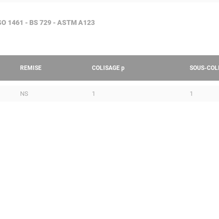
 ISO 1461 - BS 729 - ASTM A123
REMISE
COLISAGE
p
SOUS-COL
NS
1
1
DALLES PERFORÉES
PROFI