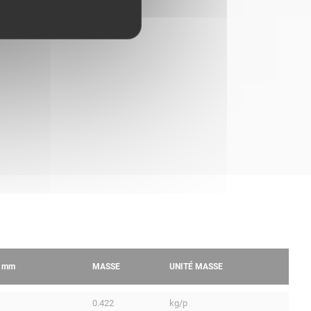
R
mm
MASSE
UNITÉ MASSE
0.422
kg/p