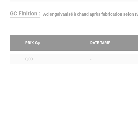
GC Finition :
Acier galvanisé à chaud après fabrication selon
PRIX €/
p
DATE TARIF
0,00
-