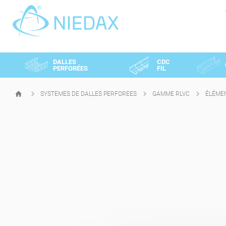
Panneau de gestion des cookies
DALLES
CDC
PERFORÉES
FIL
SYSTEMES DE DALLES PERFOREES
GAMME RLVC
ÉLÉME
PAGE
D'ACCUEIL