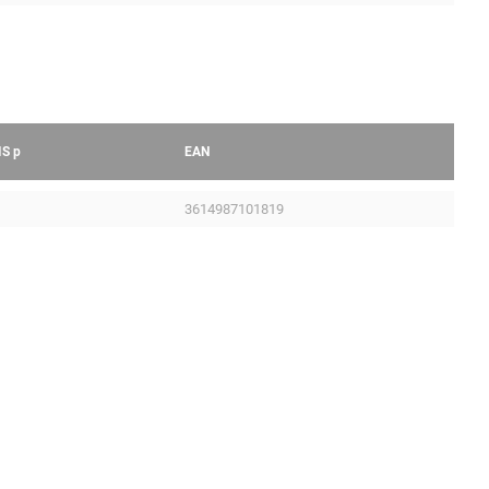
IS
p
EAN
3614987101819
Mentions légales
LÉS
CGV