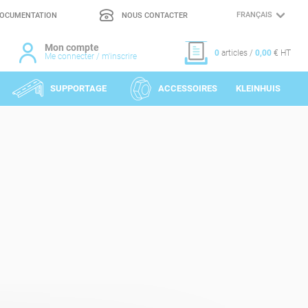
OCUMENTATION
NOUS CONTACTER
CHOIX
DE
LA
LANGUE
Mon compte
0
articles /
0,00
€ HT
Me connecter / m'inscrire
SUPPORTAGE
ACCESSOIRES
KLEINHUIS