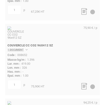
1.00
p
quantité
67,25
€ HT
75,90 € / p
COUVERCLE CC CO2 96X412 SZ
1 DOCUMENT
008652
1.396
419.00
326
-
1.00
p
quantité
75,90
€ HT
94,25 € / p