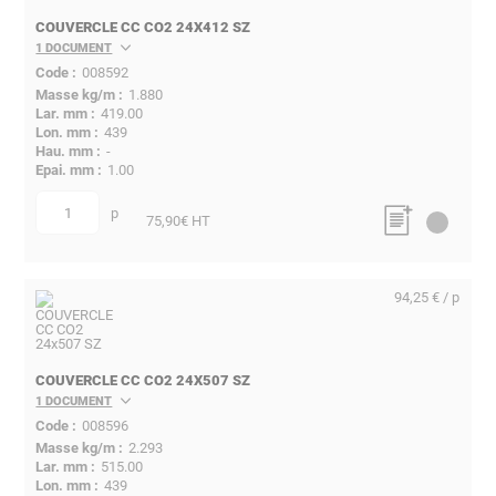
COUVERCLE CC CO2 24X412 SZ
1 DOCUMENT
008592
1.880
419.00
439
-
1.00
p
quantité
75,90
€ HT
94,25 € / p
COUVERCLE CC CO2 24X507 SZ
1 DOCUMENT
008596
2.293
515.00
439