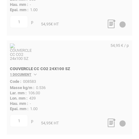
-
1.00
p
quantité
54,95
€ HT
54,95 € / p
COUVERCLE CC CO2 24X100 SZ
1 DOCUMENT
008583
0.536
106.00
439
-
1.00
p
quantité
54,95
€ HT