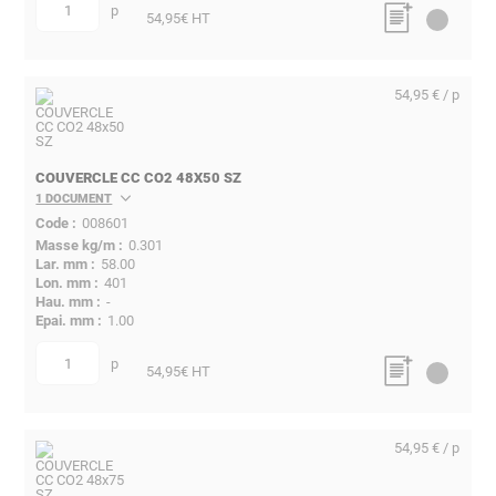
p
quantité
54,95
€ HT
54,95 € / p
COUVERCLE CC CO2 48X50 SZ
1 DOCUMENT
008601
0.301
58.00
401
-
1.00
p
quantité
54,95
€ HT
54,95 € / p