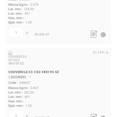
0.678
154.00
401
-
1.00
p
quantité
59,45
€ HT
61,15 € / p
COUVERCLE CC CO2 48X195 SZ
1 DOCUMENT
008607
0.867
202.00
401
-
1.00
p