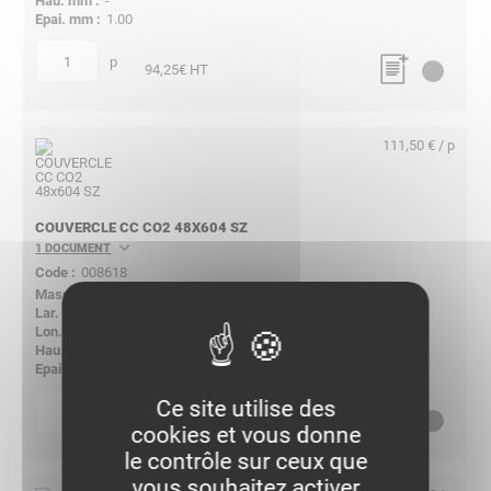
-
1.00
p
quantité
94,25
€ HT
111,50 € / p
COUVERCLE CC CO2 48X604 SZ
1 DOCUMENT
008618
2.473
611.00
401
-
1.00
Ce site utilise des
p
quantité
111,50
€ HT
cookies et vous donne
le contrôle sur ceux que
vous souhaitez activer