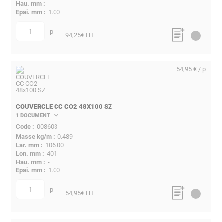
-
1.00
p
quantité
94,25
€ HT
54,95 € / p
COUVERCLE CC CO2 48X100 SZ
1 DOCUMENT
008603
0.489
106.00
401
-
1.00
p
quantité
54,95
€ HT