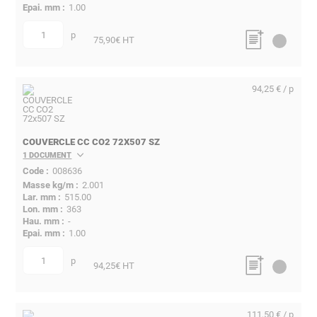
1.00
p
quantité
75,90
€ HT
94,25 € / p
COUVERCLE CC CO2 72X507 SZ
1 DOCUMENT
008636
2.001
515.00
363
-
1.00
p
quantité
94,25
€ HT
111,50 € / p