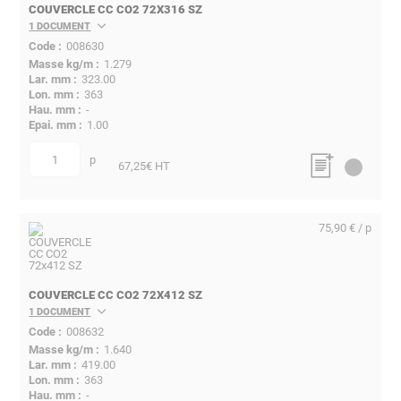
COUVERCLE CC CO2 72X316 SZ
1 DOCUMENT
008630
1.279
323.00
363
-
1.00
p
quantité
67,25
€ HT
75,90 € / p
COUVERCLE CC CO2 72X412 SZ
1 DOCUMENT
008632
1.640
419.00
363
-