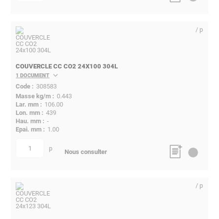
/ p
COUVERCLE CC CO2 24X100 304L
1 DOCUMENT
308583
0.443
106.00
439
-
1.00
p
quantité
Nous consulter
/ p