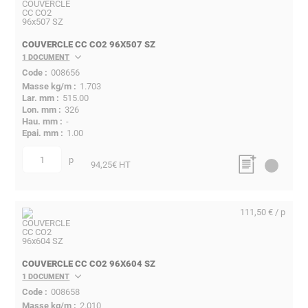
COUVERCLE CC CO2 96X507 SZ
1 DOCUMENT
008656
1.703
515.00
326
-
1.00
p
quantité
94,25
€ HT
111,50 € / p
COUVERCLE CC CO2 96X604 SZ
1 DOCUMENT
008658
2.010