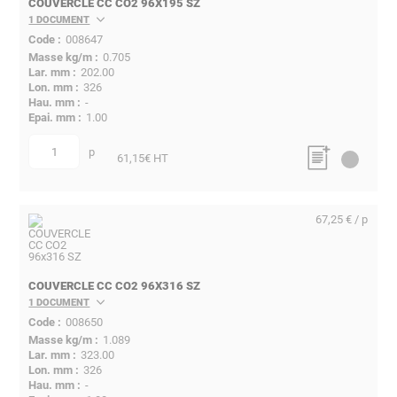
COUVERCLE CC CO2 96X195 SZ
1 DOCUMENT
008647
0.705
202.00
326
-
1.00
p
quantité
61,15
€ HT
67,25 € / p
COUVERCLE CC CO2 96X316 SZ
1 DOCUMENT
008650
1.089
323.00
326
-