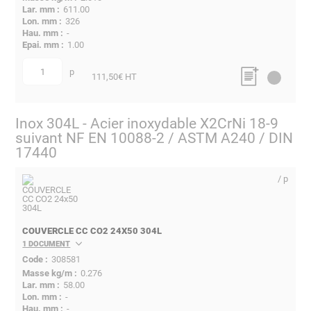
611.00
326
-
1.00
p
quantité
111,50
€ HT
Inox 304L - Acier inoxydable X2CrNi 18-9
suivant NF EN 10088-2 / ASTM A240 / DIN
17440
/ p
COUVERCLE CC CO2 24X50 304L
1 DOCUMENT
308581
0.276
58.00
-
-