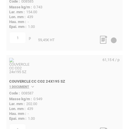
008585
0.743
154.00
439
-
1.00
p
quantité
59,45
€ HT
61,15 € / p
COUVERCLE CC CO2 24X195 SZ
1 DOCUMENT
008587
0.949
202.00
439
-
1.00