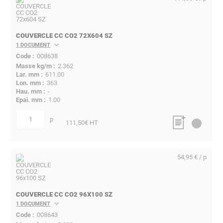
COUVERCLE CC CO2 72X604 SZ
1 DOCUMENT
008638
2.362
611.00
363
-
1.00
p
quantité
111,50
€ HT
54,95 € / p
COUVERCLE CC CO2 96X100 SZ
1 DOCUMENT
008643