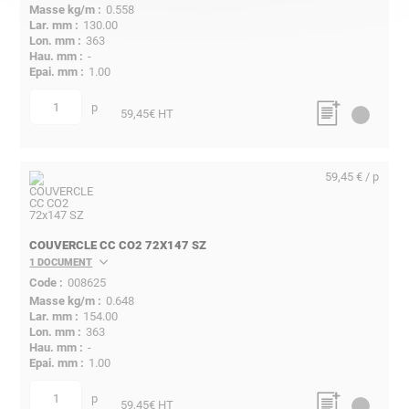
0.558
130.00
363
-
1.00
p
quantité
59,45
€ HT
59,45 € / p
COUVERCLE CC CO2 72X147 SZ
1 DOCUMENT
008625
0.648
154.00
363
-
1.00
p
quantité
59,45
€ HT