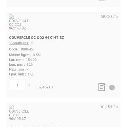
59,45 € / p
COUVERCLE CC CO2 96X147 SZ
1 DOCUMENT
008645
0.551
154.00
326
-
1.00
p
quantité
59,45
€ HT
61,15 € / p