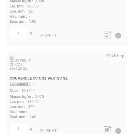
0.398
106.00
326
-
1.00
p
quantité
54,95
€ HT
59,45 € / p
COUVERCLE CC CO2 96X123 SZ
1 DOCUMENT
008644
0.475
130.00
326
-
1.00
p
quantité
59,45
€ HT