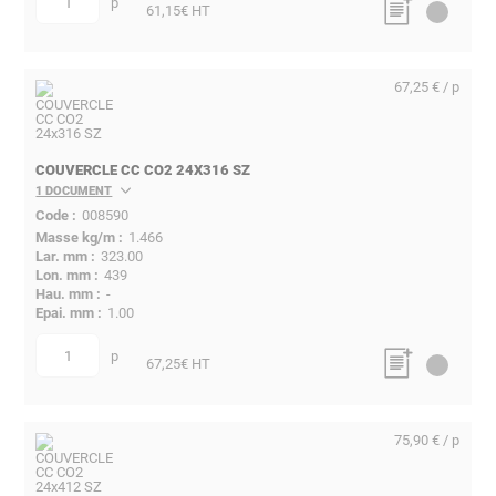
p
quantité
61,15
€ HT
67,25 € / p
COUVERCLE CC CO2 24X316 SZ
1 DOCUMENT
008590
1.466
323.00
439
-
1.00
p
quantité
67,25
€ HT
75,90 € / p