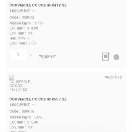
COUVERCLE CC CO2 48X412 SZ
1 DOCUMENT
008612
1.717
419.00
401
-
1.00
p
quantité
75,90
€ HT
94,25 € / p
COUVERCLE CC CO2 48X507 SZ
1 DOCUMENT
008616
2.095
515.00
401