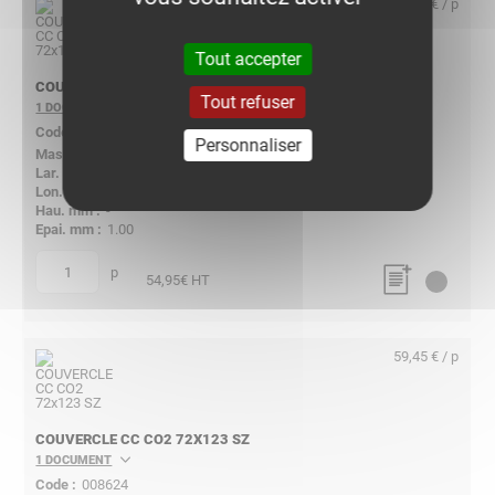
54,95 € / p
Tout accepter
COUVERCLE CC CO2 72X100 SZ
Tout refuser
1 DOCUMENT
008623
Personnaliser
0.467
106.00
363
-
1.00
p
quantité
54,95
€ HT
59,45 € / p
COUVERCLE CC CO2 72X123 SZ
1 DOCUMENT
008624