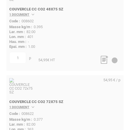
COUVERCLE CC CO2 48X75 SZ
1 DOCUMENT
008602
0.395
82.00
401
-
1.00
p
quantité
54,95
€ HT
54,95 € / p
COUVERCLE CC CO2 72X75 SZ
1 DOCUMENT
008622
0.377
82.00
363