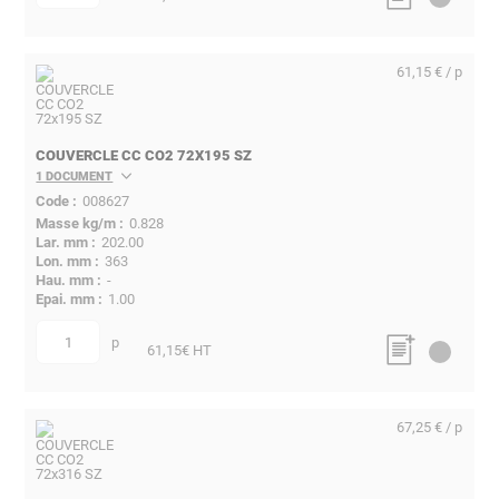
61,15 € / p
COUVERCLE CC CO2 72X195 SZ
1 DOCUMENT
008627
0.828
202.00
363
-
1.00
p
quantité
61,15
€ HT
67,25 € / p