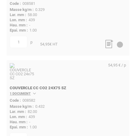
008581
0.329
58.00
439
-
1.00
p
quantité
54,95
€ HT
54,95 € / p
COUVERCLE CC CO2 24X75 SZ
1 DOCUMENT
008582
0.432
82.00
439
-
1.00