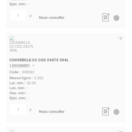
-
p
quantité
Nous consulter
/ p
COUVERCLE CC CO2 24X75 304L
1 DOCUMENT
308582
0.360
82.00
-
-
-
p
quantité
Nous consulter
/ p