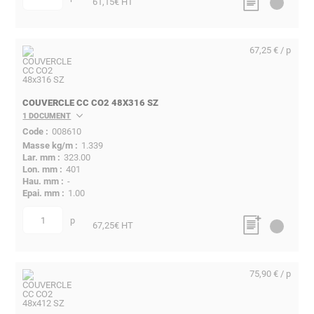
quantité
61,15
€ HT
67,25 € / p
COUVERCLE CC CO2 48X316 SZ
1 DOCUMENT
008610
1.339
323.00
401
-
1.00
p
quantité
67,25
€ HT
75,90 € / p