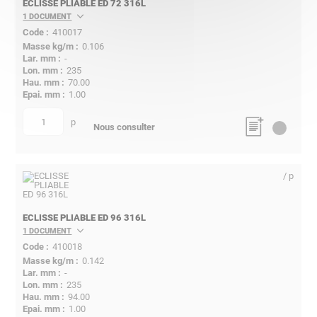
ECLISSE PLIABLE ED 72 316L
1 DOCUMENT
410017
0.106
-
235
70.00
1.00
p
quantité
Nous consulter
/ p
ECLISSE PLIABLE ED 96 316L
1 DOCUMENT
410018
0.142
-
235
94.00
1.00