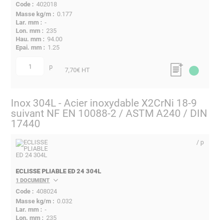
402018
0.177
-
235
94.00
1.25
p
quantité
7,70
€ HT
Inox 304L - Acier inoxydable X2CrNi 18-9
suivant NF EN 10088-2 / ASTM A240 / DIN
17440
/ p
ECLISSE PLIABLE ED 24 304L
1 DOCUMENT
408024
0.032
-
235