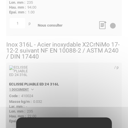
235
94.00
1.00
p
quantité
Nous consulter
Inox 316L - Acier inoxydable X2CrNiMo 17-
12-2 suivant NF EN 10088-2 / ASTM A240
/ DIN 17440
/ p
ECLISSE PLIABLE ED 24 316L
1 DOCUMENT
410024
0.032
-
235
22.00
1.00