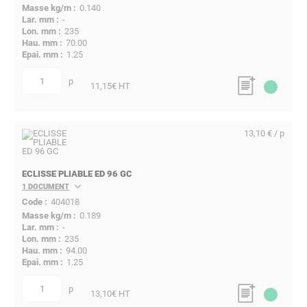
0.140
-
235
70.00
1.25
p
quantité
11,15
€ HT
13,10 € / p
ECLISSE PLIABLE ED 96 GC
1 DOCUMENT
404018
0.189
-
235
94.00
1.25
p
quantité
13,10
€ HT