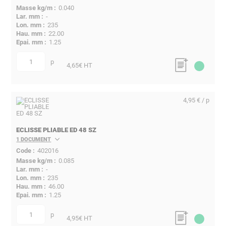
0.040
-
235
22.00
1.25
p
quantité
4,65
€ HT
4,95 € / p
ECLISSE PLIABLE ED 48 SZ
1 DOCUMENT
402016
0.085
-
235
46.00
1.25
p
quantité
4,95
€ HT