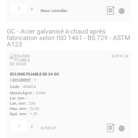
p
quantité
Nous consulter
GC - Acier galvanisé à chaud après
fabrication selon ISO 1461 - BS 729 - ASTM
A123
8,70 € / p
ECLISSE PLIABLE ED 24 GC
1 DOCUMENT
404024
0.046
-
235
22.00
1.25
p
quantité
8,70
€ HT