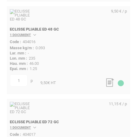
9,50 € / p
ECLISSE PLIABLE ED 48 GC
1 DOCUMENT
404016
0.093
-
235
46.00
1.25
p
quantité
9,50
€ HT
11,15 € / p
ECLISSE PLIABLE ED 72 GC
1 DOCUMENT
404017