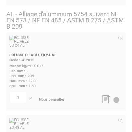
AL - Alliage d'aluminium 5754 suivant NF
EN 573 / NF EN 485 / ASTM B 275 / ASTM
B 209
/ p
ECLISSE PLIABLE ED 24 AL
412015
0.017
-
235
22.00
1.50
p
quantité
Nous consulter
/ p