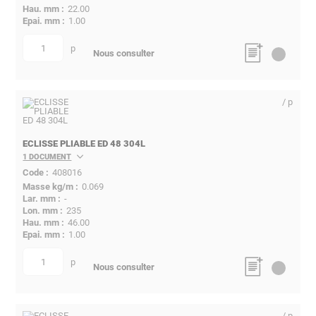
22.00
1.00
p
quantité
Nous consulter
/ p
ECLISSE PLIABLE ED 48 304L
1 DOCUMENT
408016
0.069
-
235
46.00
1.00
p
quantité
Nous consulter
/ p