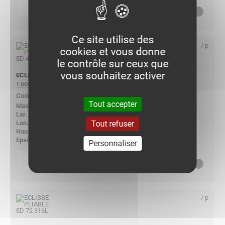
p
quantité
Nous consulter
Ce site utilise des
/ p
cookies et vous donne
le contrôle sur ceux que
vous souhaitez activer
ECLISSE PLIABLE ED 48 316L
1 DOCUMENT
410016
Tout accepter
0.069
-
Tout refuser
235
46.00
1.00
Personnaliser
p
quantité
Nous consulter
/ p