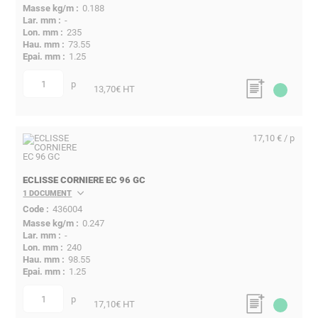
0.188
-
235
73.55
1.25
p
quantité
13,70
€ HT
17,10 € / p
ECLISSE CORNIERE EC 96 GC
1 DOCUMENT
436004
0.247
-
240
98.55
1.25
p
quantité
17,10
€ HT