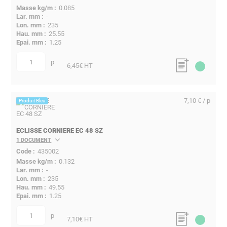
0.085
-
235
25.55
1.25
p
quantité
6,45
€ HT
7,10 € / p
Produit Bleu
ECLISSE CORNIERE EC 48 SZ
1 DOCUMENT
435002
0.132
-
235
49.55
1.25
p
quantité
7,10
€ HT