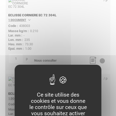
ECLISSE CORNIERE EC 72 304L
1 DOCUMENT
438003
0.210
-
235
73.30
1.00
p
quantité
Nous consulter
/ p
Ce site utilise des
ECLISSE CORNIERE EC 96 304L
1 DOCUMENT
cookies et vous donne
438004
le contrôle sur ceux que
0.250
vous souhaitez activer
-