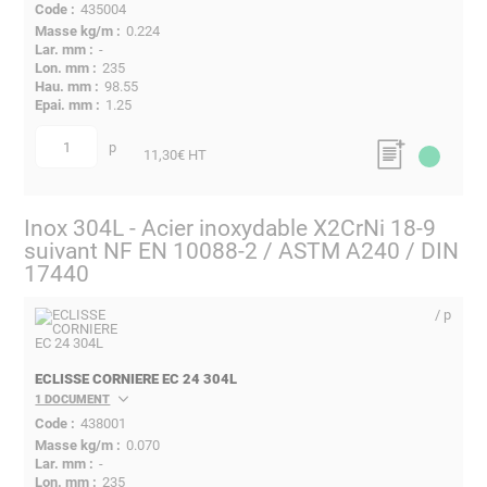
435004
0.224
-
235
98.55
1.25
p
quantité
11,30
€ HT
Inox 304L - Acier inoxydable X2CrNi 18-9
suivant NF EN 10088-2 / ASTM A240 / DIN
17440
/ p
ECLISSE CORNIERE EC 24 304L
1 DOCUMENT
438001
0.070
-
235