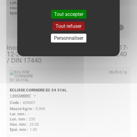
240
98.30
1.00
Tout accepter
p
Tout refuser
quantité
Nous consulter
Personnaliser
Inox 316L - Acier inoxydable X2CrNiMo 17-
12-2 suivant NF EN 10088-2 / ASTM A240
/ DIN 17440
26,35 € / p
ECLISSE CORNIERE EC 24 316L
1 DOCUMENT
439001
0.069
-
235
25.30
1.00