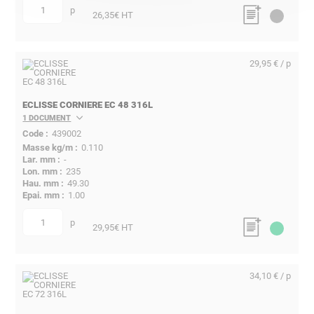
p
quantité
26,35
€ HT
29,95 € / p
ECLISSE CORNIERE EC 48 316L
1 DOCUMENT
439002
0.110
-
235
49.30
1.00
p
quantité
29,95
€ HT
34,10 € / p