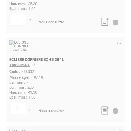
25.30
1.00
p
quantité
Nous consulter
/ p
ECLISSE CORNIERE EC 48 304L
1 DOCUMENT
438002
0.110
-
235
49.30
1.00
p
quantité
Nous consulter
/ p