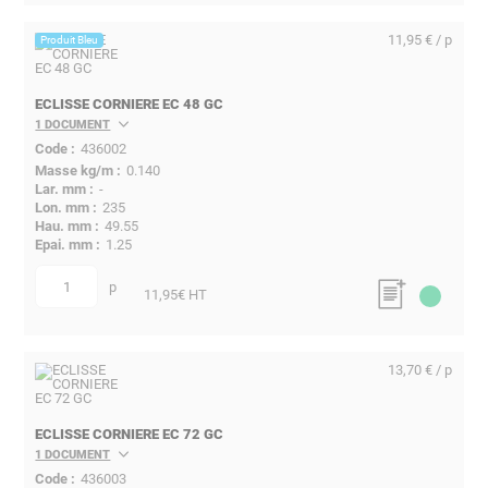
11,95 € / p
Produit Bleu
ECLISSE CORNIERE EC 48 GC
1 DOCUMENT
436002
0.140
-
235
49.55
1.25
p
quantité
11,95
€ HT
13,70 € / p
ECLISSE CORNIERE EC 72 GC
1 DOCUMENT
436003