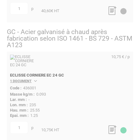
p
quantité
40,60
€ HT
GC - Acier galvanisé à chaud après
fabrication selon ISO 1461 - BS 729 - ASTM
A123
10,75 € / p
ECLISSE CORNIERE EC 24 GC
1 DOCUMENT
436001
0.093
-
235
25.55
1.25
p
quantité
10,75
€ HT