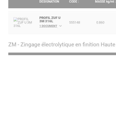
DÉSIGNATION
CODE :
MASSE
kg/ml
:
PROFIL ZUF U
3M 316L
555148
0.860
1 DOCUMENT
ZM - Zingage électrolytique en finition Haut
DÉSIGNATION
CODE :
MASSE
kg/ml
:
PROFIL ZUF U
3M ZM
553148
1.130
1 DOCUMENT