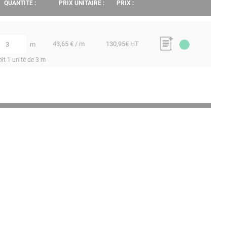
QUANTITÉ :
PRIX UNITAIRE :
PRIX :
43,65 € / m
130,95
€ HT
m
uantité
oit 1 unité de 3 m
QUANTITÉ :
PRIX UNITAIRE :
PRIX :
41,05 € / m
123,15
€ HT
m
uantité
oit 1 unité de 3 m