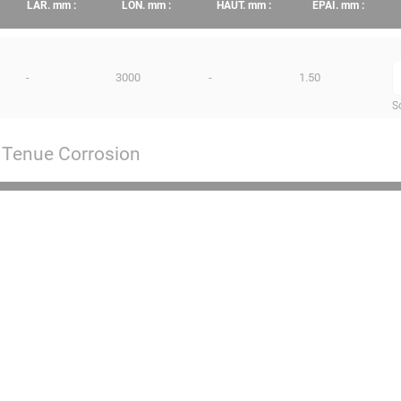
LAR.
mm
:
LON.
mm
:
HAUT.
mm
:
EPAI.
mm
:
-
3000
-
1.50
q
S
e Tenue Corrosion
LAR.
mm
:
LON.
mm
:
HAUT.
mm
:
EPAI.
mm
:
-
3000
-
2.00
q
S