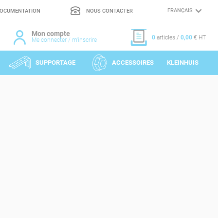
OCUMENTATION
NOUS CONTACTER
CHOIX
DE
LA
LANGUE
Mon compte
0
articles /
0,00
€ HT
Me connecter / m'inscrire
SUPPORTAGE
ACCESSOIRES
KLEINHUIS