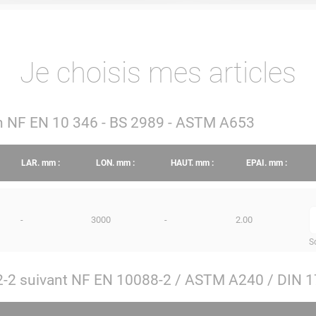
Je choisis mes articles
lon NF EN 10 346 - BS 2989 - ASTM A653
LAR.
mm
:
LON.
mm
:
HAUT.
mm
:
EPAI.
mm
:
-
3000
-
2.00
q
S
12-2 suivant NF EN 10088-2 / ASTM A240 / DIN 