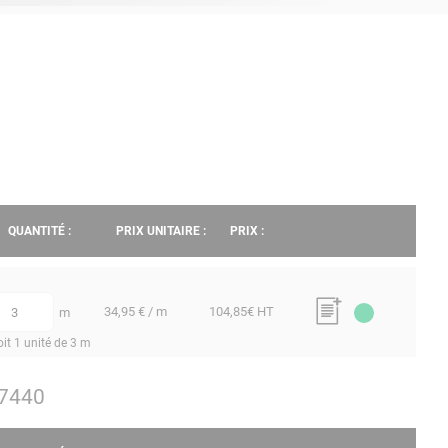
QUANTITÉ :
PRIX UNITAIRE :
PRIX :
34,95 € / m
104,85
€ HT
m
uantité
oit 1 unité de 3 m
17440