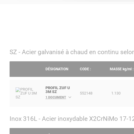
SZ - Acier galvanisé à chaud en continu se
DÉSIGNATION
CODE :
MASSE
kg/ml
:
PROFIL ZUF U
3M SZ
552148
1.130
1 DOCUMENT
Inox 316L - Acier inoxydable X2CrNiMo 17-