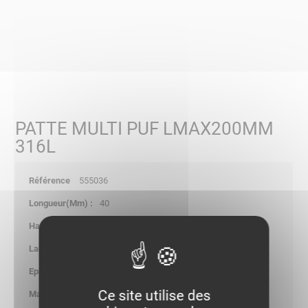
PATTE MULTI PUF LMAX200MM
316L
555036
40
40.00
30.00
1.50
Ce site utilise des
0.025