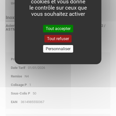
cookies et vous donne
kg/p
le contrôle sur ceux que
vous souhaitez activer
Inox 316L Finition :
Acier inoxydable X2CrNiMo 17-12-2 suivant NF EN 10088-2 /
Tout accepter
ASTM A240 / DIN 17440
Tout refuser
Personnaliser
13,25
01/01/2026
N4
1
50
3614985550367