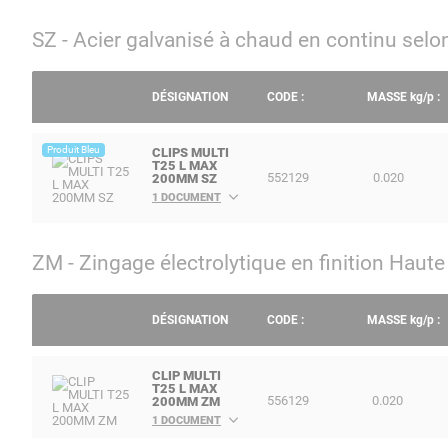
SZ - Acier galvanisé à chaud en continu se
DÉSIGNATION
CODE :
MASSE
kg/p
:
Produit Bleu
CLIPS MULTI
T25 L MAX
552129
0.020
200MM SZ
1 DOCUMENT
ZM - Zingage électrolytique en finition Haut
DÉSIGNATION
CODE :
MASSE
kg/p
:
CLIP MULTI
T25 L MAX
556129
0.020
200MM ZM
1 DOCUMENT