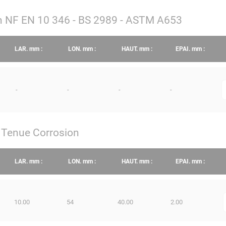
lon NF EN 10 346 - BS 2989 - ASTM A653
LAR.
mm
:
LON.
mm
:
HAUT.
mm
:
EPAI.
mm
:
-
-
-
-
q
e Tenue Corrosion
LAR.
mm
:
LON.
mm
:
HAUT.
mm
:
EPAI.
mm
:
10.00
54
40.00
2.00