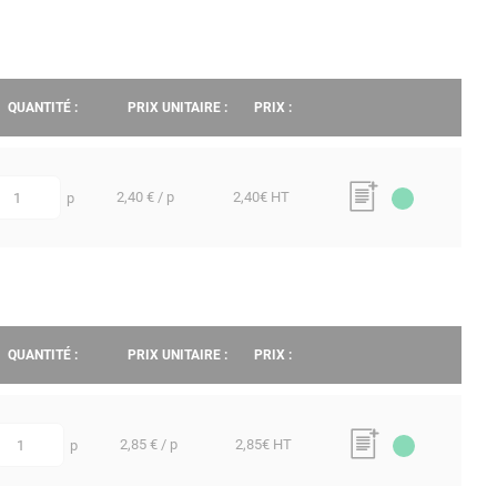
QUANTITÉ :
PRIX UNITAIRE :
PRIX :
2,40 € / p
2,40
€ HT
p
uantité
QUANTITÉ :
PRIX UNITAIRE :
PRIX :
2,85 € / p
2,85
€ HT
p
quantité