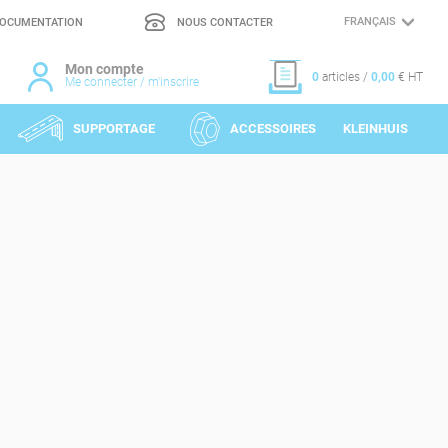
OCUMENTATION
NOUS CONTACTER
CHOIX
DE
LA
LANGUE
Mon compte
0
articles /
0,00
€ HT
Me connecter / m'inscrire
SUPPORTAGE
ACCESSOIRES
KLEINHUIS