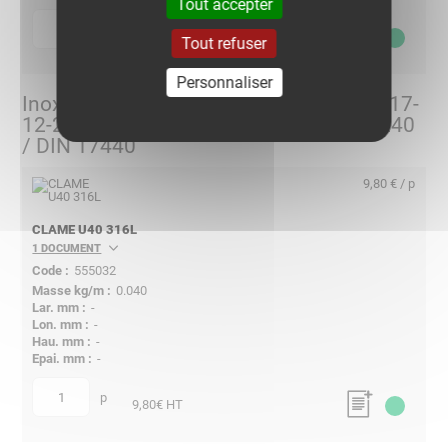
Tout accepter
p
quantité
8,45
€ HT
Tout refuser
Personnaliser
Inox 316L - Acier inoxydable X2CrNiMo 17-
12-2 suivant NF EN 10088-2 / ASTM A240
/ DIN 17440
9,80 € / p
CLAME U40 316L
1 DOCUMENT
555032
0.040
-
-
-
-
p
quantité
9,80
€ HT