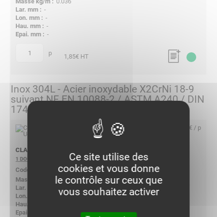
0.036
-
-
-
-
p
quantité
1,85
€ HT
Inox 304L - Acier inoxydable X2CrNi 18-9
suivant NF EN 10088-2 / ASTM A240 / DIN
17440
8,45 € / p
CLAME U40 304L
Ce site utilise des
1 DOCUMENT
cookies et vous donne
554032
le contrôle sur ceux que
0.040
-
vous souhaitez activer
-
-
-