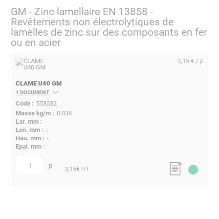
GM - Zinc lamellaire EN 13858 -
Revêtements non électrolytiques de
lamelles de zinc sur des composants en fer
ou en acier
3,15 € / p
CLAME U40 GM
1 DOCUMENT
553032
0.036
-
-
-
-
p
quantité
3,15
€ HT