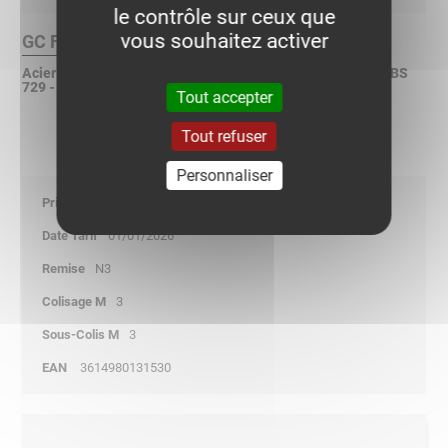
le contrôle sur ceux que
vous souhaitez activer
GC Finition :
Acier galvanisé à chaud après fabrication selon ISO 1461 - BS
729 - ASTM A123
Tout accepter
Tout refuser
Personnaliser
21,00
01/01/2026
N3
3
3
3614980131530