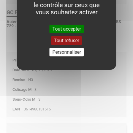
le contrôle sur ceux que
vous souhaitez activer
GC Finition :
Acier galvanisé à chaud après fabrication selon ISO 1461 - BS
729 - ASTM A123
Tout accepter
Tout refuser
Personnaliser
16,60
01/01/2026
N3
3
3
3614980131516