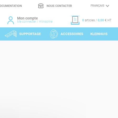
OCUMENTATION
NOUS CONTACTER
CHOIX
DE
LA
LANGUE
Mon compte
0
articles /
0,00
€ HT
Me connecter / m'inscrire
SUPPORTAGE
ACCESSOIRES
KLEINHUIS