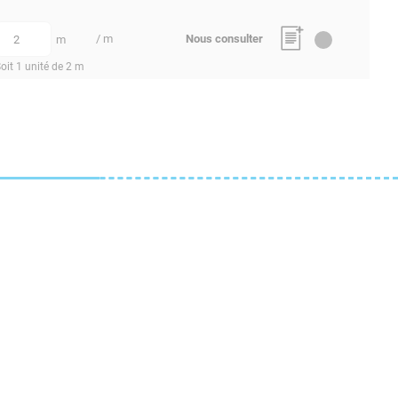
/ m
Nous consulter
m
quantité
oit 1 unité de 2 m
Mentions légales
LÉS
CGV
Confidentialité
RTAGE
Nous contacter
SOIRES
Plan du site