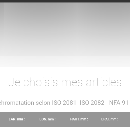
Je choisis mes articles
et chromatation selon ISO 2081 -ISO 2082 - NFA 
LAR.
mm
:
LON.
mm
:
HAUT.
mm
:
EPAI.
mm
: