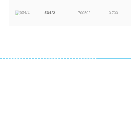
534/2
700502
0.700