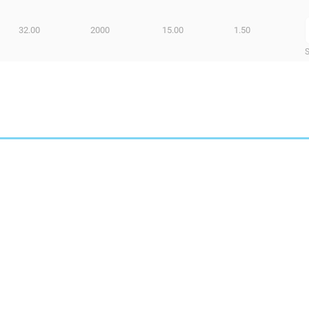
32.00
2000
15.00
1.50
S
DALLES PERFORÉES
PROFI
CDC FIL
SUPPO
GOULOTTES
ACCES
ECHELLES À CABLES