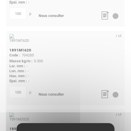
-
p
quantité
Nous consulter
/ ct
1891M1620
704285
0.300
-
-
-
-
p
quantité
Nous consulter
/ ct
1891M2025