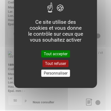
709844
0.600
-
-
-
Ce site utilise des
-
cookies et vous donne
le contrôle sur ceux que
p
quantité
Nous consulter
vous souhaitez activer
/ ct
Tout accepter
Tout refuser
1891M2532
709845
Personnaliser
0.800
-
-
-
-
p
quantité
Nous consulter