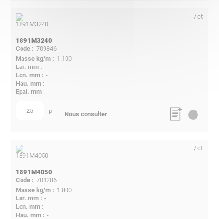
/ ct
1891M3240
709846
1.100
-
-
-
-
p
quantité
Nous consulter
/ ct
1891M4050
704286
1.800
-
-
-