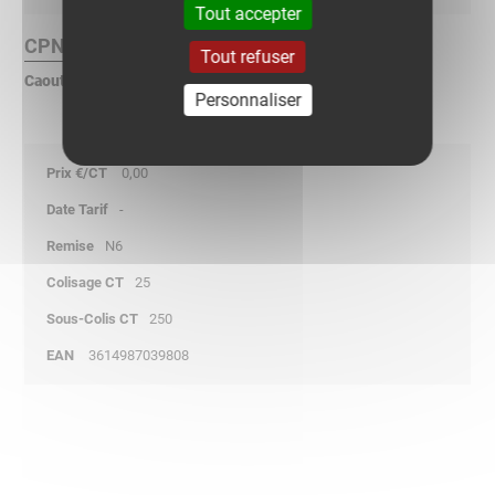
Tout accepter
CPN Finition :
Tout refuser
Caoutchouc Polyamide Nylon
Personnaliser
0,00
-
N6
25
250
3614987039808