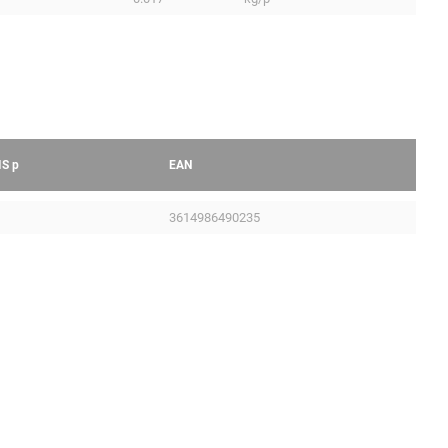
IS
p
EAN
3614986490235
Mentions légales