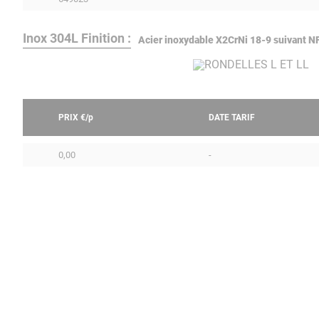
Inox 304L Finition :
Acier inoxydable X2CrNi 18-9 suivant 
PRIX €/
p
DATE TARIF
0,00
-