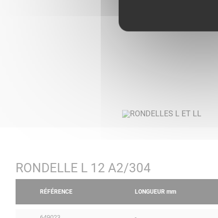
RONDELLE L 12 A2/304
RÉFÉRENCE
LONGUEUR
mm
649023
-