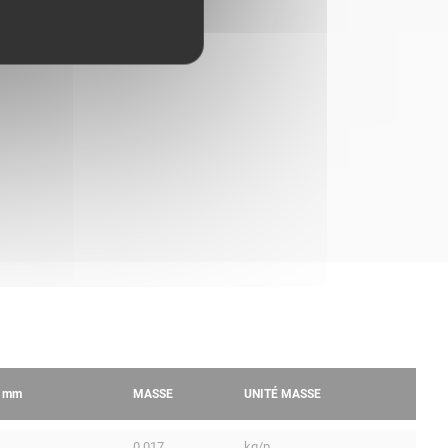
R
mm
MASSE
UNITÉ MASSE
0.017
kg/p