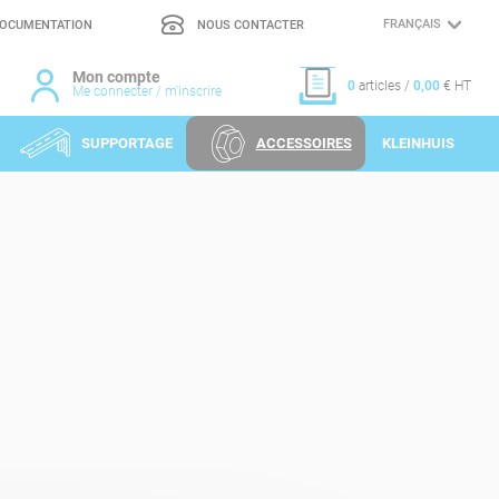
OCUMENTATION
NOUS CONTACTER
CHOIX
DE
LA
LANGUE
Mon compte
0
articles /
0,00
€ HT
Me connecter / m'inscrire
SUPPORTAGE
ACCESSOIRES
KLEINHUIS