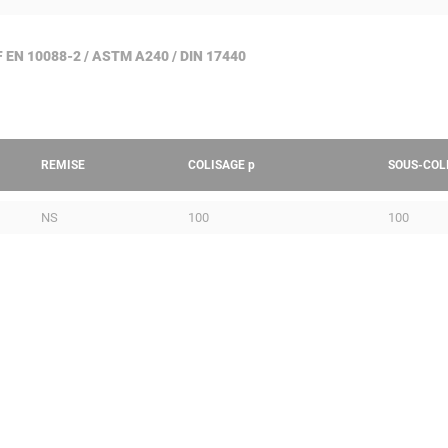
NF EN 10088-2 / ASTM A240 / DIN 17440
REMISE
COLISAGE
p
SOUS-COL
NS
100
100